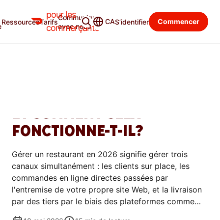
pour les
Communiquer
Blogue du commerçant
Catégories
CA
Commencer
Ressources
Tarifs
S’identifier
e
avec nous
commerçants
GÉRER
QU’EST-CE QU’UN SYSTÈME
DE PDV POUR RESTAURANT
ET COMMENT CELA
FONCTIONNE-T-IL?
Gérer un restaurant en 2026 signifie gérer trois
canaux simultanément : les clients sur place, les
commandes en ligne directes passées par
l'entremise de votre propre site Web, et la livraison
par des tiers par le biais des plateformes comme
Marketplace DoorDash. Votre système de point de