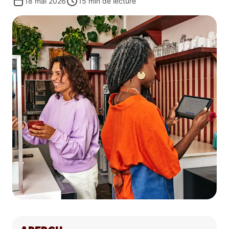
18 mai 2026
15
min de lecture
vente (PDV) est l’outil central qui relie tout cela. Un
système de PDV moderne pour restaurant n’est plus
qu’une simple caisse enregistreuse; c’est un véritable
centre d’opérations qui gère l’ensemble du cycle de
vie d’une commande, peu importe d’où elle provient.