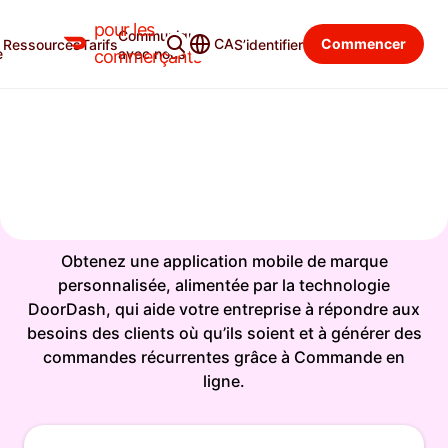
Everything you need to drive more online orders,
pour les
Communiquer
now free for 2 months.
START FREE →
CA
Commencer
Ressources
Tarifs
S’identifier
e
avec nous
commerçants
SIMPLIFIEZ L’EXPÉRIENCE
DE COMMANDE
DE VOS
CLIENTS
Obtenez une application mobile de marque
personnalisée, alimentée par la technologie
DoorDash, qui aide votre entreprise à répondre aux
besoins des clients où qu’ils soient et à générer des
commandes récurrentes grâce à Commande en
ligne.