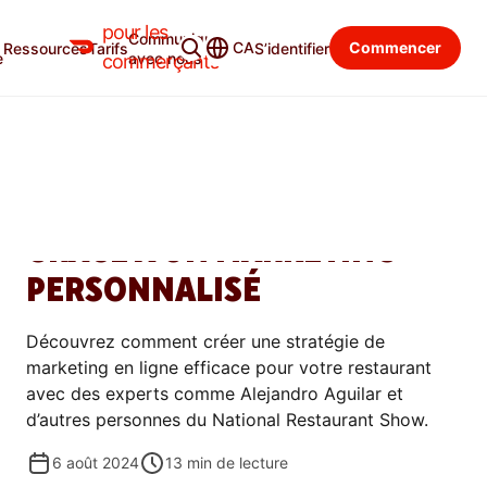
pour les
Communiquer
Blogue du commerçant
Catégories
CA
Commencer
Ressources
Tarifs
S’identifier
e
avec nous
commerçants
SE DÉVELOPPER
COMMENT ATTEINDRE LES
CLIENTS DES RESTAURANTS
GRÂCE À UN MARKETING
PERSONNALISÉ
Découvrez comment créer une stratégie de
marketing en ligne efficace pour votre restaurant
avec des experts comme Alejandro Aguilar et
d’autres personnes du National Restaurant Show.
6 août 2024
13
min de lecture