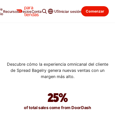
para
de
US
Comenzar
Recursos
Precios
Contacto
Iniciar sesión
SUCCESS STORIES
io
tiendas
CÓMO SPREAD BAGELRY
LOGRA MÁRGENES DEL 55 %
EN LAS ÓRDENES DE
DOORDASH
Descubre cómo la experiencia omnicanal del cliente
de Spread Bagelry genera nuevas ventas con un
margen más alto.
25%
of total sales come from DoorDash