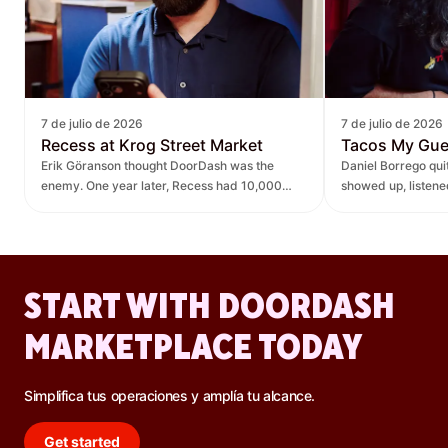
7 de julio de 2026
7 de julio de 2026
Recess at Krog Street Market
Tacos My Gu
Erik Göranson thought DoorDash was the
Daniel Borrego qu
enemy. One year later, Recess had 10,000
showed up, listen
new orders and $270K in revenue it didn't
— leading to $400K
have before.
lift.
START WITH DOORDASH
MARKETPLACE TODAY
Simplifica tus operaciones y amplía tu alcance.
Get started