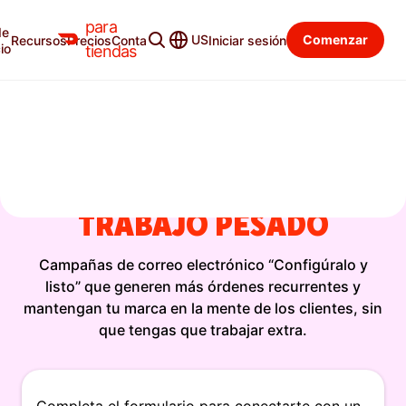
Everything you need to drive more online orders,
para
de
now free for 2 months.
START FREE →
US
Comenzar
Recursos
Precios
Contacto
Iniciar sesión
io
tiendas
AUTOMATIZA TU
MARKETING POR CORREO
ELECTRÓNICO
SIN EL
TRABAJO PESADO
Campañas de correo electrónico “Configúralo y
listo” que generen más órdenes recurrentes y
mantengan tu marca en la mente de los clientes, sin
que tengas que trabajar extra.