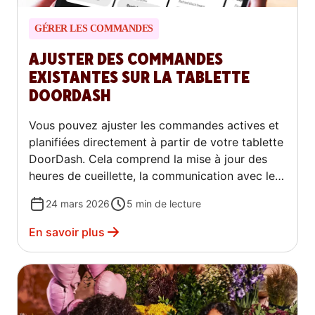
GÉRER LES COMMANDES
AJUSTER DES COMMANDES
EXISTANTES SUR LA TABLETTE
DOORDASH
Vous pouvez ajuster les commandes actives et
planifiées directement à partir de votre tablette
DoorDash. Cela comprend la mise à jour des
heures de cueillette, la communication avec les
clients ou les Dashers, la gestion des articles en
24 mars 2026
5
min de lecture
rupture de stock, l’émission de remboursements
ou de remplacements et la communication avec
En savoir plus
le Service de soutien, le tout à partir de l’écran
Commandes en cours.