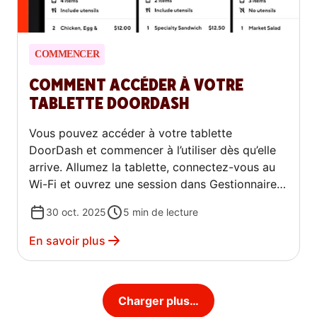
COMMENCER
COMMENT ACCÉDER À VOTRE
TABLETTE DOORDASH
Vous pouvez accéder à votre tablette
DoorDash et commencer à l’utiliser dès qu’elle
arrive. Allumez la tablette, connectez-vous au
Wi-Fi et ouvrez une session dans Gestionnaire
de commandes DoorDash afin d’accepter les
30 oct. 2025
5
min de lecture
commandes, de suivre les Dashers et de gérer
votre commerce. Ce guide vous accompagne
En savoir plus
dans la réception de votre tablette, l’activation,
la connexion à votre compte et la réinitialisation
de votre mot de passe au besoin.
Charger plus…