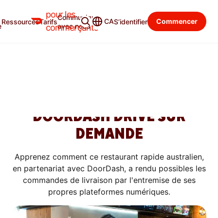
pour les
Communiquer
CA
Commencer
Ressources
Tarifs
S’identifier
SUCCESS STORIES
e
avec nous
commerçants
COMMENT ROLL’D A
AUGMENTÉ SES VENTES DE
LIVRAISON EN MARQUE
BLANCHE DE 177 % GRÂCE À
DOORDASH DRIVE SUR
DEMANDE
Apprenez comment ce restaurant rapide australien,
en partenariat avec DoorDash, a rendu possibles les
commandes de livraison par l'entremise de ses
propres plateformes numériques.