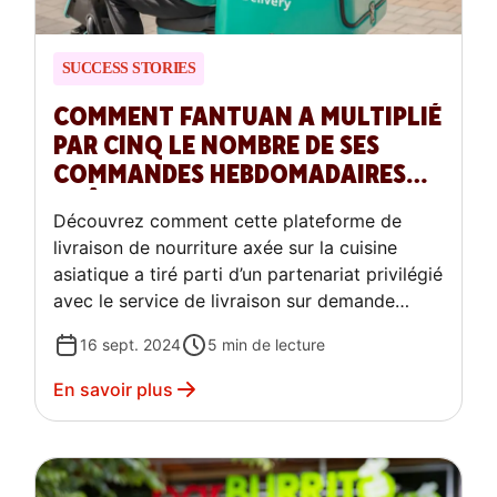
SUCCESS STORIES
COMMENT FANTUAN A MULTIPLIÉ
PAR CINQ LE NOMBRE DE SES
COMMANDES HEBDOMADAIRES
GRÂCE AU SERVICE DE LIVRAISON
Découvrez comment cette plateforme de
SUR DEMANDE DOORDASH DRIVE
livraison de nourriture axée sur la cuisine
asiatique a tiré parti d’un partenariat privilégié
avec le service de livraison sur demande
DoorDash Drive pour stimuler ses opérations,
16 sept. 2024
5
min de lecture
la satisfaction de ses clients et atteindre une
croissance remarquable.
En savoir plus