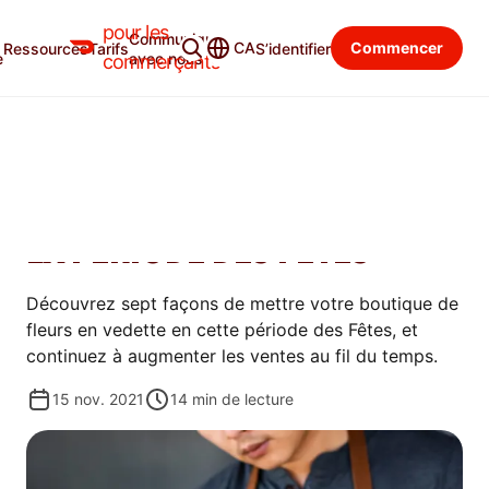
pour les
Communiquer
Blogue du commerçant
Catégories
CA
Commencer
Ressources
Tarifs
S’identifier
e
avec nous
commerçants
PROMOUVOIR
SEPT IDÉES DE MARKETING
POUR LES FLEURISTES POUR
LA PÉRIODE DES FÊTES
Découvrez sept façons de mettre votre boutique de
fleurs en vedette en cette période des Fêtes, et
continuez à augmenter les ventes au fil du temps.
15 nov. 2021
14
min de lecture