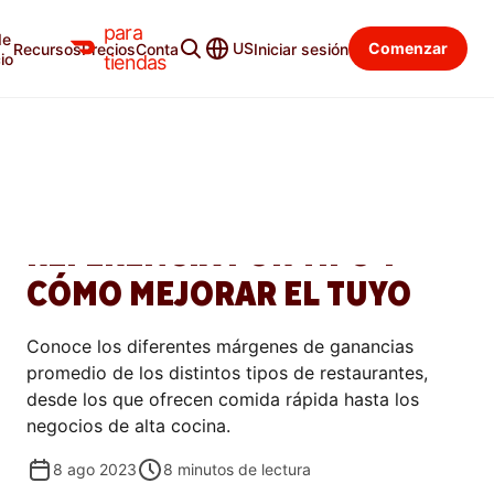
para
de
Blog para tiendas
Categorías
US
Comenzar
Recursos
Precios
Contacto
Iniciar sesión
io
tiendas
ADMINISTRAR
MÁRGENES DE BENEFICIO DE
RESTAURANTES: PUNTOS DE
REFERENCIA POR TIPO Y
CÓMO MEJORAR EL TUYO
Conoce los diferentes márgenes de ganancias
promedio de los distintos tipos de restaurantes,
desde los que ofrecen comida rápida hasta los
negocios de alta cocina.
8 ago 2023
8
minutos de lectura