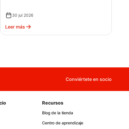
different from what you're already using?
Here’s a clear look at what it does, how it
30 jul 2026
works, and when a restaurant may need it.
Leer más
Conviértete en socio
cio
Recursos
Blog de la tienda
Centro de aprendizaje