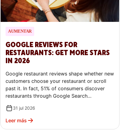
AUMENTAR
GOOGLE REVIEWS FOR
RESTAURANTS: GET MORE STARS
IN 2026
Google restaurant reviews shape whether new
customers choose your restaurant or scroll
past it. In fact, 51% of consumers discover
restaurants through Google Search
(DoorDash 2026 Restaurant Industry Trends
31 jul 2026
Report). This guide covers how Google uses
reviews to rank your restaurant, a 7-step
Leer más
system for generating more of them, and how
to respond in a way that builds trust instead