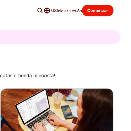
US
Comenzar
Iniciar sesión
scotas o tienda minorista!