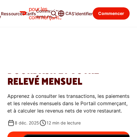
pour les
Communiquer
Centre d’apprentissage
Catégories
CA
Commencer
Ressources
Tarifs
S’identifier
e
avec nous
commerçants
GESTIONNAIRE DE COMMERCE
COMMENT COMPRENDRE
VOTRE VERSEMENT
DOORDASH ET VOTRE
RELEVÉ MENSUEL
Apprenez à consulter les transactions, les paiements
et les relevés mensuels dans le Portail commerçant,
et à calculer les revenus nets de votre restaurant.
8 déc. 2025
12
min de lecture