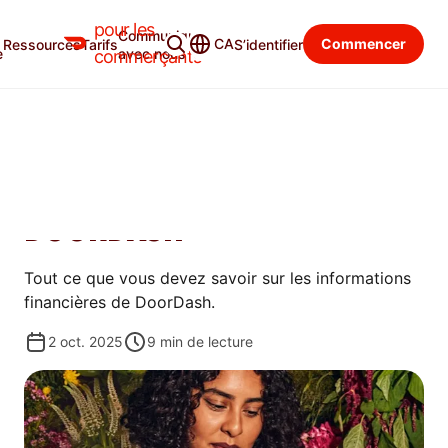
pour les
Communiquer
Centre d’apprentissage
Catégories
CA
Commencer
Ressources
Tarifs
S’identifier
e
avec nous
commerçants
COMMENCER
COMPRENDRE VOS
DONNÉES FINANCIÈRES
DOORDASH
Tout ce que vous devez savoir sur les informations
financières de DoorDash.
2 oct. 2025
9
min de lecture