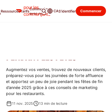
pour les
Communiquer
Blogue du commerçant
Catégories
CA
Commencer
Ressources
Tarifs
S’identifier
e
avec nous
commerçants
PROMOUVOIR
12 CONSEILS DE MARKETING
POUR LES RESTAURANTS
PENDANT LES FÊTES
Augmentez vos ventes, trouvez de nouveaux clients,
préparez-vous pour les journées de forte affluence
et apportez un peu de joie pendant les fêtes de fin
d’année 2025 grâce à ces conseils de marketing
pour les restaurants.
11 nov. 2025
13
min de lecture