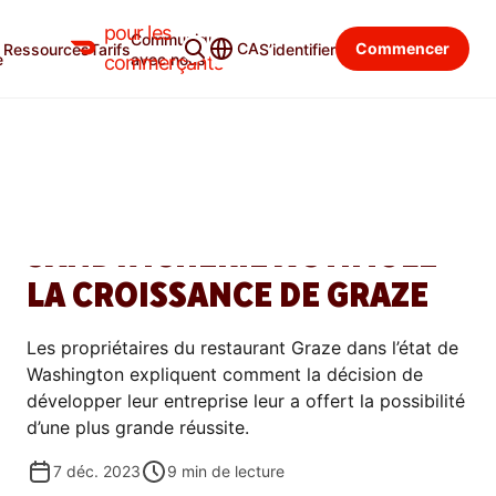
pour les
Communiquer
Blogue du commerçant
Catégories
CA
Commencer
Ressources
Tarifs
S’identifier
e
avec nous
commerçants
SE DÉVELOPPER
COMMENT L’OUVERTURE
D’UNE TROISIÈME
SANDWICHERIE A STIMULÉ
LA CROISSANCE DE GRAZE
Les propriétaires du restaurant Graze dans l’état de
Washington expliquent comment la décision de
développer leur entreprise leur a offert la possibilité
d’une plus grande réussite.
7 déc. 2023
9
min de lecture