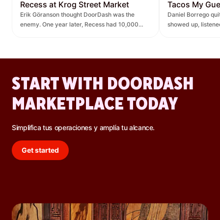
Recess at Krog Street Market
Tacos My Gu
Erik Göranson thought DoorDash was the
Daniel Borrego qu
enemy. One year later, Recess had 10,000
showed up, listen
new orders and $270K in revenue it didn't
— leading to $400K
have before.
lift.
START WITH DOORDASH
MARKETPLACE TODAY
Simplifica tus operaciones y amplía tu alcance.
Get started