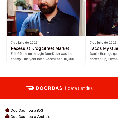
7 de julio de 2026
7 de julio de 2026
Recess at Krog Street Market
Tacos My Gu
Erik Göranson thought DoorDash was the
Daniel Borrego qu
enemy. One year later, Recess had 10,000
showed up, listen
new orders and $270K in revenue it didn't
— leading to $400K
have before.
lift.
para tiendas
DoorDash para iOS
DoorDash para Android