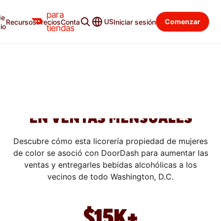
para
de
US
Comenzar
Recursos
Precios
Contacto
Iniciar sesión
SUCCESS STORIES
io
tiendas
CÓMO LA ENTREGA DE
ALCOHOL DE DOORDASH
AYUDA A LA LIQUORS A
ALCANZAR MÁS DE $15,000
EN VENTAS MENSUALES
Descubre cómo esta licorería propiedad de mujeres
de color se asoció con DoorDash para aumentar las
ventas y entregarles bebidas alcohólicas a los
vecinos de todo Washington, D.C.
$15K+