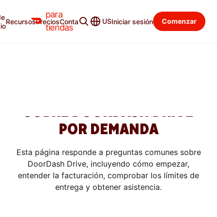
para
de
Centro de aprendizaje
Categorías
US
Comenzar
Recursos
Precios
Contacto
Iniciar sesión
io
tiendas
FORMAS DE CRECER
INCORPORACIÓN Y
PREGUNTAS FRECUENTES
SOBRE DOORDASH DRIVE
POR DEMANDA
Esta página responde a preguntas comunes sobre
DoorDash Drive, incluyendo cómo empezar,
entender la facturación, comprobar los límites de
entrega y obtener asistencia.