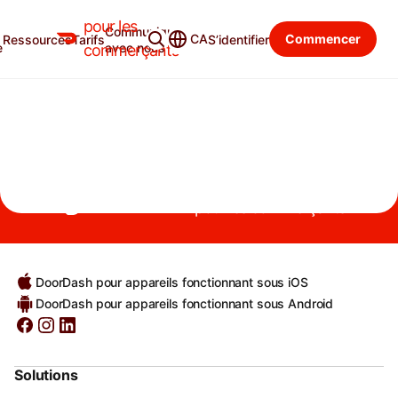
pour les
Communiquer
Blogue du commerçant
Catégories
CA
Commencer
Ressources
Tarifs
S’identifier
e
avec nous
commerçants
VIVIAN WANG
Founder and CEO, LANDED
pour les commerçants
DoorDash pour appareils fonctionnant sous iOS
DoorDash pour appareils fonctionnant sous Android
Solutions