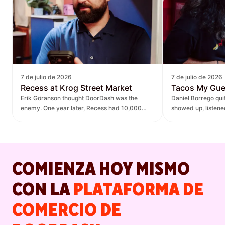
7 de julio de 2026
7 de julio de 2026
Recess at Krog Street Market
Tacos My Gu
Erik Göranson thought DoorDash was the
Daniel Borrego qu
enemy. One year later, Recess had 10,000
showed up, listen
new orders and $270K in revenue it didn't
— leading to $400K
have before.
lift.
COMIENZA HOY MISMO
CON LA
PLATAFORMA DE
COMERCIO DE