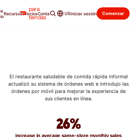
para
de
US
Comenzar
Recursos
Precios
Contacto
Iniciar sesión
SUCCESS STORIES
io
tiendas
CÓMO 3NATIVES SIMPLIFICÓ
LAS ÓRDENES Y AUMENTÓ
LAS VENTAS EN UN 26% CON
ÓRDENES EN LÍNEA
El restaurante saludable de comida rápida informal
actualizó su sistema de órdenes web e introdujo las
órdenes por móvil para mejorar la experiencia de
sus clientes en línea.
26%
increase in average same-store monthly sales