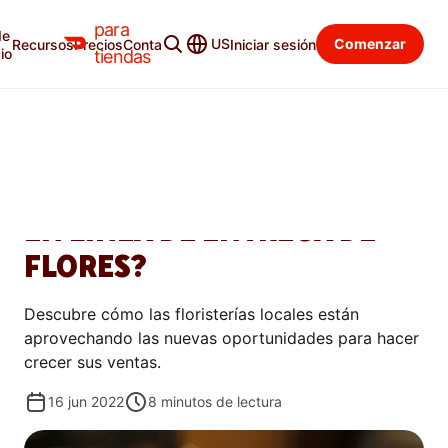
para
de
Blog para tiendas
Categorías
US
Comenzar
Recursos
Precios
Contacto
Iniciar sesión
io
tiendas
AUMENTAR
¿QUÉ ESTÁ IMPULSANDO EL
CRECIMIENTO DEL SERVICIO
EN LÍNEA DE ENTREGA DE
FLORES?
Descubre cómo las floristerías locales están
aprovechando las nuevas oportunidades para hacer
crecer sus ventas.
16 jun 2022
8
minutos de lectura