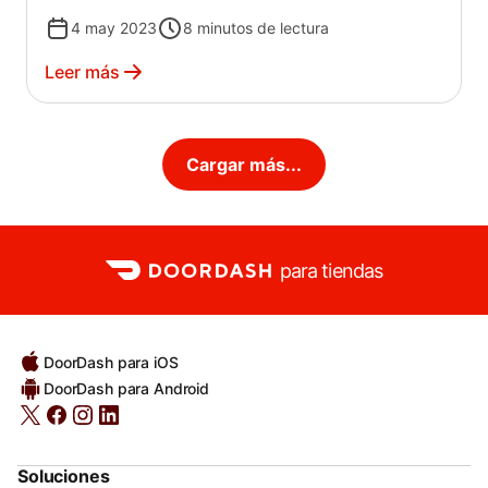
esta y otras festividades llenas de flores, desde
4 may 2023
8
minutos de lectura
la organización de las órdenes entrantes hasta
el manejo de las entregas locales.
Leer más
Cargar más...
para tiendas
DoorDash para iOS
DoorDash para Android
Soluciones