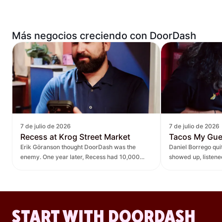
Más negocios creciendo con DoorDash
7 de julio de 2026
7 de julio de 2026
Recess at Krog Street Market
Tacos My Gu
Erik Göranson thought DoorDash was the
Daniel Borrego qu
enemy. One year later, Recess had 10,000
showed up, listen
new orders and $270K in revenue it didn't
— leading to $400K
have before.
lift.
START WITH DOORDASH