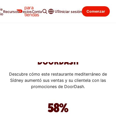
para
de
US
Comenzar
Recursos
Precios
Contacto
Iniciar sesión
SUCCESS STORIES
io
tiendas
CÓMO AUMENTÓ MANOOSH
PIZZERIA SUS VENTAS EN UN
200 % CON LAS
PROMOCIONES DE
DOORDASH
Descubre cómo este restaurante mediterráneo de
Sídney aumentó sus ventas y su clientela con las
promociones de DoorDash.
58%