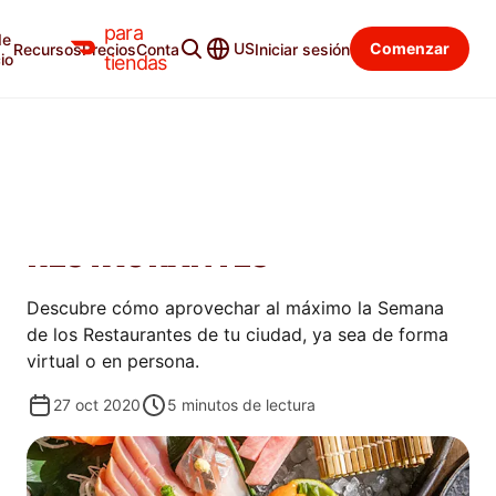
para
de
Blog para tiendas
Categorías
US
Comenzar
Recursos
Precios
Contacto
Iniciar sesión
io
tiendas
PROMOCIONAR
CÓMO APROVECHAR AL
MÁXIMO LA SEMANA DE LOS
RESTAURANTES
Descubre cómo aprovechar al máximo la Semana
de los Restaurantes de tu ciudad, ya sea de forma
virtual o en persona.
27 oct 2020
5
minutos de lectura