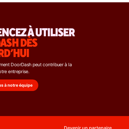
CEZ À UTILISER
ASH DÈS
RD’HUI
ent DoorDash peut contribuer à la
tre entreprise.
s à notre équipe
Devenir un partenaire