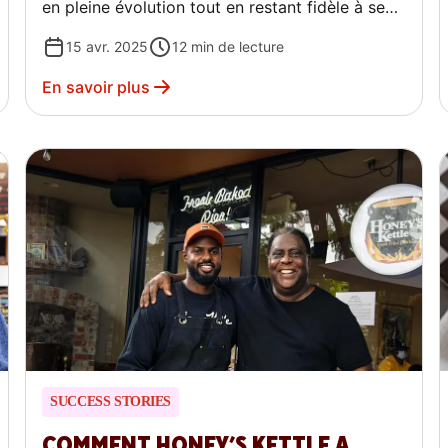
en pleine évolution tout en restant fidèle à ses
racines.
15 avr. 2025
12
min de lecture
En savoir plus
SUCCESS STORIES
COMMENT HONEY’S KETTLE A