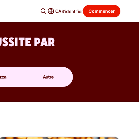
CA
Commencer
S’identifier
SSITE PAR
izza
Autre