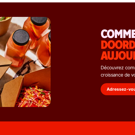
COMMEN
DOORD
AUJOU
Découvrez comm
croissance de vo
Adressez-vou