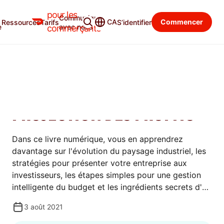
pour les
Communiquer
Ressources
Catégories
CA
Commencer
Ressources
Tarifs
S’identifier
e
avec nous
commerçants
GUIDES
FINANCEMENT DE VOTRE
RESTAURANT ET
PROJECTION DES PROFITS
Dans ce livre numérique, vous en apprendrez
davantage sur l'évolution du paysage industriel, les
stratégies pour présenter votre entreprise aux
investisseurs, les étapes simples pour une gestion
intelligente du budget et les ingrédients secrets d'un
plan d'affaires réussi.
3 août 2021