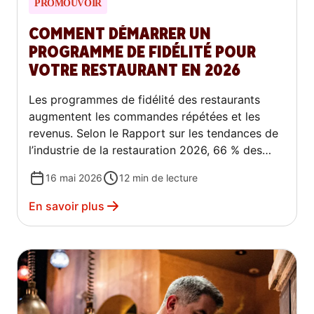
PROMOUVOIR
COMMENT DÉMARRER UN
PROGRAMME DE FIDÉLITÉ POUR
VOTRE RESTAURANT EN 2026
Les programmes de fidélité des restaurants
augmentent les commandes répétées et les
revenus. Selon le Rapport sur les tendances de
l’industrie de la restauration 2026, 66 % des
consommateurs passent plus de commandes
16 mai 2026
12
min de lecture
auprès des restaurants dont ils utilisent
activement le programme de fidélité.
En savoir plus