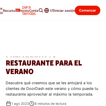
para
de
Blog para tiendas
Categorías
US
Comenzar
Recursos
Precios
Contacto
Iniciar sesión
io
tiendas
PROMOCIONAR
TENDENCIAS
GASTRONÓMICAS PARA
PREPARAR A TU
RESTAURANTE PARA EL
VERANO
Descubre qué creemos que se les antojará a los
clientes de DoorDash este verano y cómo puede tu
restaurante aprovechar al máximo la temporada.
1 ago 2023
8
minutos de lectura