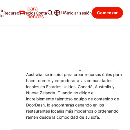
para
de
Blog para tiendas
Categorías
US
Comenzar
Recursos
Precios
Contacto
Iniciar sesión
io
tiendas
ANDREW MCCARTHY
Director de marketing de contenido
Andrew McCarthy es el Director de marketing de
contenido de DoorDash. Originario de Melbourne,
Australia, se inspira para crear recursos útiles para
hacer crecer y empoderar a las comunidades
locales en Estados Unidos, Canadá, Australia y
Nueva Zelanda. Cuando no dirige el
increíblemente talentoso equipo de contenido de
DoorDash, lo encontrarás cenando en los
restaurantes locales más modernos o ordenando
ramen desde la comodidad de su sofá.