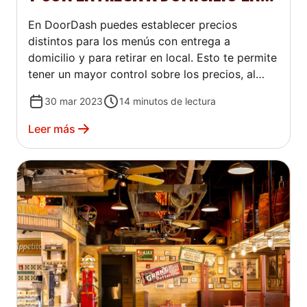
DOORDASH
En DoorDash puedes establecer precios
distintos para los menús con entrega a
domicilio y para retirar en local. Esto te permite
tener un mayor control sobre los precios, al
tiempo que contribuye a crear una experiencia
30 mar 2023
14
minutos de lectura
coherente para los clientes. En el caso de las
órdenes para retirar, te recomendamos que los
Leer más
precios para retiro con DoorDash coincidan con
los precios de tu tienda, a fin de generar
confianza en los clientes y fomentar órdenes
frecuentes.