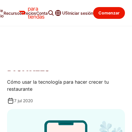
para
de
Recursos
Categorías
US
Comenzar
Recursos
Precios
Contacto
Iniciar sesión
io
tiendas
GUÍAS
CÓMO ACTUALIZAR TU KIT
DE HERRAMIENTAS
DIGITALES
Cómo usar la tecnología para hacer crecer tu
restaurante
7 jul 2020