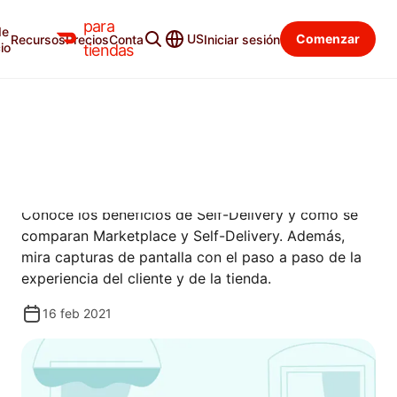
para
de
Recursos
Categorías
US
Comenzar
Recursos
Precios
Contacto
Iniciar sesión
io
tiendas
GUÍAS
GUÍA DE PRODUCTOS DE
SELF-DELIVERY
Conoce los beneficios de Self-Delivery y cómo se
comparan Marketplace y Self-Delivery. Además,
mira capturas de pantalla con el paso a paso de la
experiencia del cliente y de la tienda.
16 feb 2021