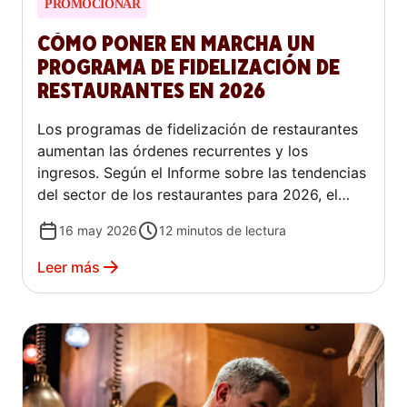
PROMOCIONAR
CÓMO PONER EN MARCHA UN
PROGRAMA DE FIDELIZACIÓN DE
RESTAURANTES EN 2026
Los programas de fidelización de restaurantes
aumentan las órdenes recurrentes y los
ingresos. Según el Informe sobre las tendencias
del sector de los restaurantes para 2026, el
66 % de los consumidores realiza órdenes con
16 may 2026
12
minutos de lectura
mayor frecuencia en los restaurantes en los que
participa activamente en un programa de
Leer más
fidelización.