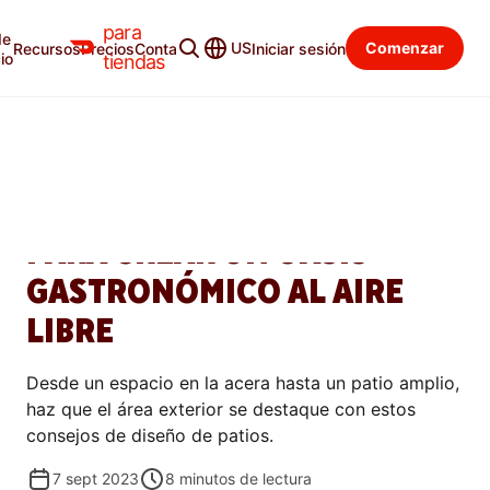
para
de
Blog para tiendas
Categorías
US
Comenzar
Recursos
Precios
Contacto
Iniciar sesión
io
tiendas
ADMINISTRAR
NUEVE IDEAS DE DISEÑO DE
PATIOS DE RESTAURANTES
PARA CREAR UN OASIS
GASTRONÓMICO AL AIRE
LIBRE
Desde un espacio en la acera hasta un patio amplio,
haz que el área exterior se destaque con estos
consejos de diseño de patios.
7 sept 2023
8
minutos de lectura