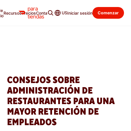
para
de
Blog para tiendas
Categorías
US
Comenzar
Recursos
Precios
Contacto
Iniciar sesión
io
tiendas
ADMINISTRAR
CONSEJOS SOBRE
ADMINISTRACIÓN DE
RESTAURANTES PARA UNA
MAYOR RETENCIÓN DE
EMPLEADOS