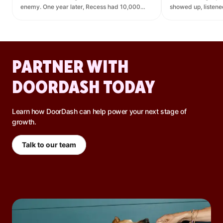
enemy. One year later, Recess had 10,000
showed up, listen
new orders and $270K in revenue it didn't
— leading to $400K
have before.
lift.
PARTNER WITH
DOORDASH TODAY
Learn how DoorDash can help power your next stage of
growth.
Talk to our team