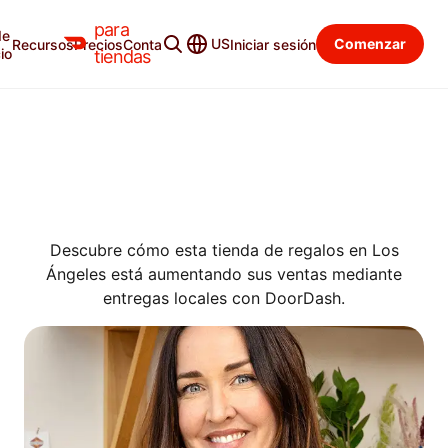
para
de
US
Comenzar
Recursos
Precios
Contacto
Iniciar sesión
SUCCESS STORIES
io
tiendas
CÓMO AUMENTA
GREENWOOD SHOP LAS
VENTAS MINORISTAS
LOCALES CON DOORDASH
Descubre cómo esta tienda de regalos en Los
Ángeles está aumentando sus ventas mediante
entregas locales con DoorDash.