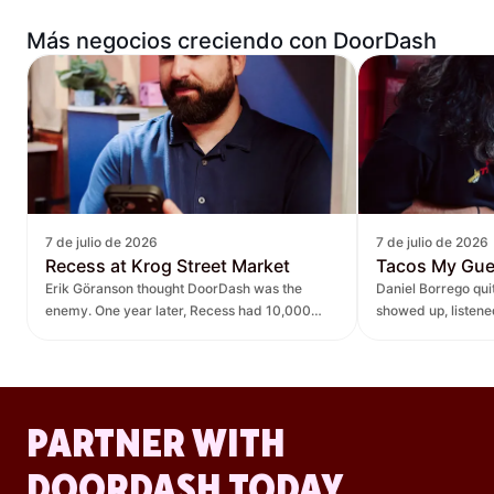
Más negocios creciendo con DoorDash
7 de julio de 2026
7 de julio de 2026
Recess at Krog Street Market
Tacos My Gu
Erik Göranson thought DoorDash was the
Daniel Borrego qu
enemy. One year later, Recess had 10,000
showed up, listen
new orders and $270K in revenue it didn't
— leading to $400K
have before.
lift.
PARTNER WITH
DOORDASH TODAY